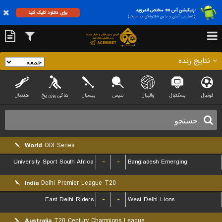
اپلیکیشن آس 90 مختص اندروید
برای دانلود کلیک کنید
(دسترسی آسان و بدون فیلترشکن به سایت)
نتایج زنده
فوتبال
بسکتبال
والیبال
تنیس
بیسبال
هاکی روی یخ
هندبال
World
ODI Series
University Sport South Africa
-
-
Bangladesh Emerging
India
Delhi Premier League T20
East Delhi Riders
-
-
West Delhi Lions
Australia
T20 Century Champions League