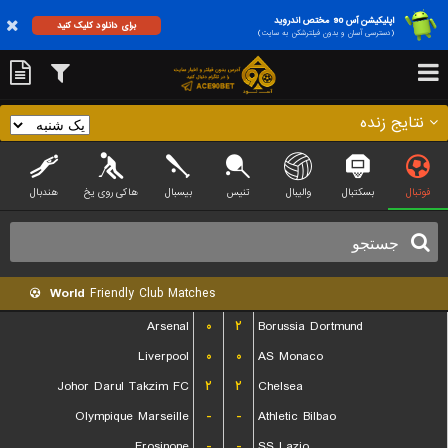
اپلیکیشن آس 90 مختص اندروید
برای دانلود کلیک کنید
(دسترسی آسان و بدون فیلترشکن به سایت)
نتایج زنده
فوتبال
بسکتبال
والیبال
تنیس
بیسبال
هاکی روی یخ
هندبال
World
Friendly Club Matches
Arsenal
۰
۲
Borussia Dortmund
Liverpool
۰
۰
AS Monaco
Johor Darul Takzim FC
۲
۲
Chelsea
Olympique Marseille
-
-
Athletic Bilbao
Frosinone
-
-
SS Lazio