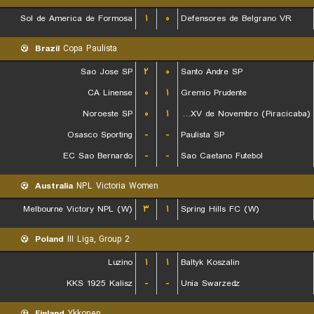
Sol de America de Formosa
۱
۰
Defensores de Belgrano VR
Brazil
Copa Paulista
Sao Jose SP
۲
۰
Santo Andre SP
CA Linense
۰
۱
Gremio Prudente
Noroeste SP
۰
۱
EC XV de Novembro (Piracicaba)
Osasco Sporting
-
-
Paulista SP
EC Sao Bernardo
-
-
Sao Caetano Futebol
Australia
NPL Victoria Women
Melbourne Victory NPL (W)
۳
۱
Spring Hills FC (W)
Poland
III Liga, Group 2
Luzino
۱
۱
Baltyk Koszalin
KKS 1925 Kalisz
-
-
Unia Swarzedz
Finland
Ykkonen