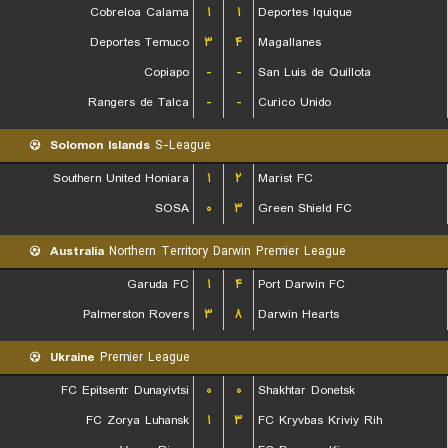
Cobreloa Calama
۱
۱
Deportes Iquique
Deportes Temuco
۳
۴
Magallanes
Copiapo
-
-
San Luis de Quillota
Rangers de Talca
-
-
Curico Unido
Solomon Islands
S-League
Southern United Honiara
۱
۲
Marist FC
SOSA
۰
۳
Green Shield FC
Australia
Northern Territory Darwin Premier League
Garuda FC
۱
۴
Port Darwin FC
Palmerston Rovers
۳
۸
Darwin Hearts
Ukraine
Premier League
FC Epitsentr Dunayivtsi
۰
۰
Shakhtar Donetsk
FC Zorya Luhansk
۱
۳
FC Kryvbas Kriviy Rih