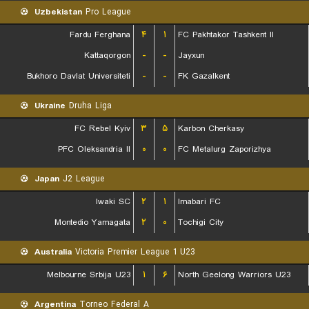
Uzbekistan
Pro League
Fardu Ferghana
۴
۱
FC Pakhtakor Tashkent II
Kattaqorgon
-
-
Jayxun
Bukhoro Davlat Universiteti
-
-
FK Gazalkent
Ukraine
Druha Liga
FC Rebel Kyiv
۳
۵
Karbon Cherkasy
PFC Oleksandria II
۰
۰
FC Metalurg Zaporizhya
Japan
J2 League
Iwaki SC
۲
۱
Imabari FC
Montedio Yamagata
۲
۰
Tochigi City
Australia
Victoria Premier League 1 U23
Melbourne Srbija U23
۱
۶
North Geelong Warriors U23
Argentina
Torneo Federal A