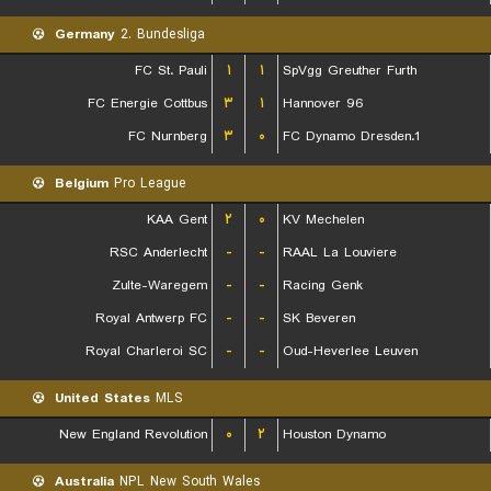
Germany
2. Bundesliga
FC St. Pauli
۱
۱
SpVgg Greuther Furth
FC Energie Cottbus
۳
۱
Hannover 96
FC Nurnberg
۳
۰
1.FC Dynamo Dresden
Belgium
Pro League
KAA Gent
۲
۰
KV Mechelen
RSC Anderlecht
-
-
RAAL La Louviere
Zulte-Waregem
-
-
Racing Genk
Royal Antwerp FC
-
-
SK Beveren
Royal Charleroi SC
-
-
Oud-Heverlee Leuven
United States
MLS
New England Revolution
۰
۲
Houston Dynamo
Australia
NPL New South Wales