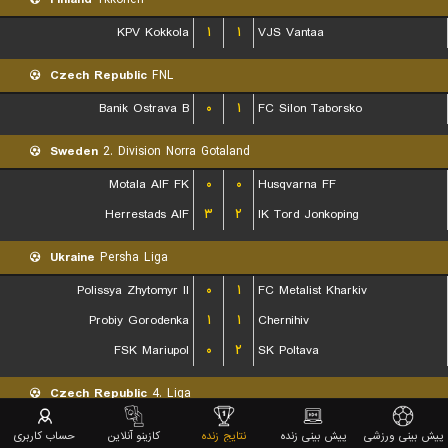
KPV Kokkola
۱
۱
VJS Vantaa
Czech Republic
FNL
Banik Ostrava B
۰
۱
FC Silon Taborsko
Sweden
2. Division Norra Gotaland
Motala AIF FK
۰
۰
Husqvarna FF
Herrestads AIF
۳
۲
IK Tord Jonkoping
Ukraine
Persha Liga
Polissya Zhytomyr II
۰
۱
FC Metalist Kharkiv
Probiy Gorodenka
۱
۱
Chernihiv
FSK Mariupol
۰
۲
SK Poltava
Czech Republic
4. Liga
Brumov
۱
۴
SK Prostejov B
پیش بینی ورزشی
پیش بینی زنده
نتایج زنده
کازینو آنلاین
حساب کاربری