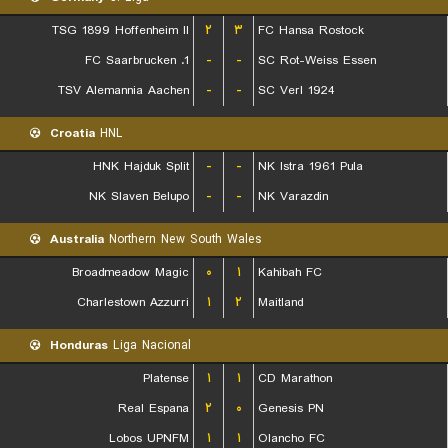
TSG 1899 Hoffenheim II
۲
۳
FC Hansa Rostock
1. FC Saarbrucken
-
-
SC Rot-Weiss Essen
TSV Alemannia Aachen
-
-
SC Verl 1924
Croatia
HNL
HNK Hajduk Split
-
-
NK Istra 1961 Pula
NK Slaven Belupo
-
-
NK Varazdin
Australia
Northern New South Wales
Broadmeadow Magic
۰
۱
Kahibah FC
Charlestown Azzurri
۱
۲
Maitland
Honduras
Liga Nacional
Platense
۱
۱
CD Marathon
Real Espana
۲
۰
Genesis PN
Lobos UPNFM
۱
۱
Olancho FC