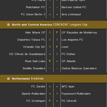
Pro Patria
-
-
Asd Imperia 1923
Ratchaburi FC
-
-
Buriram United FC
1. FC Union Berlin
۰
۰
Aris Limmasol
North and Central America
CONCACAF Leagues Cup
Inter Miami CF
۱
۲
CF Rayados de Monterrey
Deportivo Toluca FC
۰
۱
Los Angeles FC
Orlando City SC
۱
۲
Leon
CD Chivas de Guadalajara
۰
۱
FC Dallas
Real Salt Lake
۴
۰
CF Atlante
Seattle Sounders
-
-
Gallos Blancos Queretaro
Netherlands
Eredivisie
FC Zwolle
۰
۰
AFC Ajax
Sparta Rotterdam
۰
۱
Feyenoord Rotterdam
FC Groningen
۲
۰
FC Utrecht