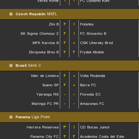
Veres Rivne
-
-
FC Dynamo Kiev
Czech Republic
MSFL
Zlin B
۲
۱
Polanka
SK Sigma Olomouc 2
۲
۱
FC Slovacko B
MFK Karvina B
۲
۰
CSK Uhersky Brod
Zbrojovka Brno B
۲
۲
Frydek Mistek
Brazil
Serie C
Inter de Limeira
۲
۰
Volta Redonda
Ituano SP
۲
۰
Barra FC
Ypiranga RS
-
-
Floresta EC
Maringa FC PR
-
-
Amazonas FC
Panama
Liga Prom
Herrera Reserves
۳
۱
CD Bocas Junior
Panama City FC
۲
۲
Academia Costa del Este