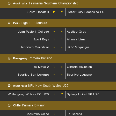
Australia
Tasmania Southern Championship
South Hobart II
۳
۳
Hobart City Beachside FC
Peru
Liga 1 - Clausura
Juan Pablo II College
۰
۰
Atletico Grau
Sport Boys
۱
۱
Alianza Lima
Deportivo Garcilaso
-
-
UCV Moquegua
Paraguay
Primera Division
2 de Mayo
۱
۰
Olimpia Asuncion
Sportivo San Lorenzo
-
-
Sportivo Luqueno
Australia
NPL New South Wales U20
Wollongong Wolves FC U20
۱
۳
Sydney United 58 U20
Chile
Primera Division
Coquimbo Unido
۱
۱
La Serena