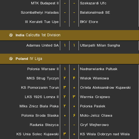
MTK Budapest II
-
-
Szekszardi Ufc
Szombathelyi Haladas
-
-
Balatonalmadi SE
III Keruleti Tue Upe
-
-
BKV Elore
India
Calcutta 1st Division
Adamas United SA
۱
۱
Uttarpalli Milan Sangha
Poland
IV Liga
Polonia Warsaw II
۱
۰
Nadnarwianka Pultusk
MKS Strug Tyczyn
۲
۴
Wislok Wisniowa
KS Pomorzanin Torun
۳
۰
Orleta Aleksandrow Kujawski
LKS 1926 Lomza II
۲
۳
Warmia Grajewo
Mlks Znicz Biala Piska
۲
۰
Polonia Paslek
Polonia Sroda Slaska
۰
۶
Moto-Jelcz Olawa
Radunia Stezyca
-
-
Gryf Wejherowo
KS Unia Solec Kujawski
۳
۰
KS Wisla Dobrzyn nad Wisla