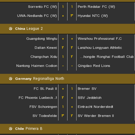
Sorrento FC (W)
۱
۱
Perth Redstar FC (W)
UWA-Nedlands FC (W)
۰
۳
Hyundai NTC (W)
China
League 2
Guangdong Mingtu
۰
۰
Wenzhou Professional F.C
Dalian Kewei
۲
۲
Lanzhou Longyuan Athletic
Changchun Xidu
۱
۲
Shanxi Chongde Ronghai Football Club
Nantong Haimen Codion
-
-
Qingdao Red Lions
Germany
Regionalliga North
FC St. Pauli II
۰
۱
Bremer SV
1. FC Phoenix Luebeck
۲
۰
SSV Jeddeloh
FSV Schoningen
۱
۰
Eintracht Norderstedt
SV Todesfelde
۳
۲
SV Werder Bremen II
Chile
Primera B