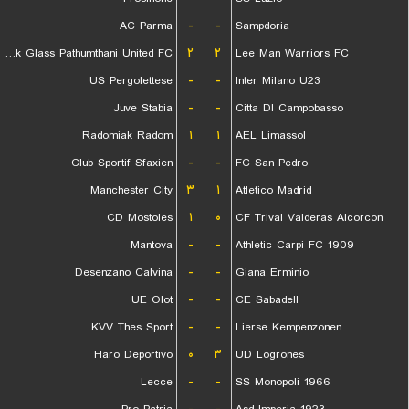
AC Parma
-
-
Sampdoria
Bangkok Glass Pathumthani United FC
۲
۲
Lee Man Warriors FC
US Pergolettese
-
-
Inter Milano U23
Juve Stabia
-
-
Citta DI Campobasso
Radomiak Radom
۱
۱
AEL Limassol
Club Sportif Sfaxien
-
-
FC San Pedro
Manchester City
۳
۱
Atletico Madrid
CD Mostoles
۱
۰
CF Trival Valderas Alcorcon
Mantova
-
-
Athletic Carpi FC 1909
Desenzano Calvina
-
-
Giana Erminio
UE Olot
-
-
CE Sabadell
KVV Thes Sport
-
-
Lierse Kempenzonen
Haro Deportivo
۰
۳
UD Logrones
Lecce
-
-
SS Monopoli 1966