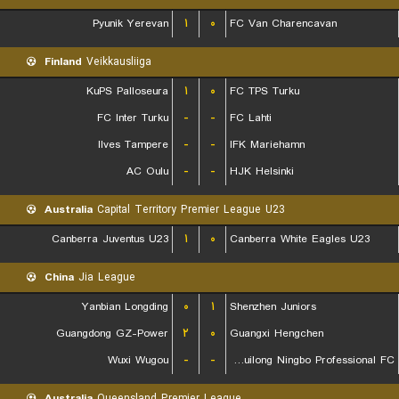
Pyunik Yerevan
۱
۰
FC Van Charencavan
Finland
Veikkausliiga
KuPS Palloseura
۱
۰
FC TPS Turku
FC Inter Turku
-
-
FC Lahti
Ilves Tampere
-
-
IFK Mariehamn
AC Oulu
-
-
HJK Helsinki
Australia
Capital Territory Premier League U23
Canberra Juventus U23
۱
۰
Canberra White Eagles U23
China
Jia League
Yanbian Longding
۰
۱
Shenzhen Juniors
Guangdong GZ-Power
۲
۰
Guangxi Hengchen
Wuxi Wugou
-
-
Shanghai Jiading Huilong Ningbo Professional FC
Australia
Queensland Premier League