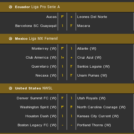
Ecuador
Liga Pro Serie A
Aucas
۳
۰
Leones Del Norte
Barcelona SC Guayaquil
۱
۲
Macara
Mexico
Liga MX Femenil
Monterrey (W)
۳
۱
Atlante (W)
Club America (W)
۱۰
۰
Cruz Azul (W)
Queretaro (W)
۱
۲
Santos Laguna (W)
Necaxa (W)
۱
۲
Unam Pumas (W)
United States
NWSL
Denver Summit FC (W)
۲
۱
Utah Royals (W)
Washington Spirit (W)
۳
۴
North Carolina Courage (W)
Houston Dash (W)
۱
۱
Kansas City Current (W)
Boston Legacy FC (W)
-
-
Portland Thorns (W)