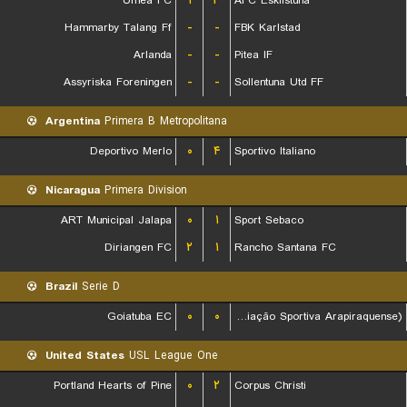
Umea FC
۱
۳
AFC Eskilstuna
Hammarby Talang Ff
-
-
FBK Karlstad
Arlanda
-
-
Pitea IF
Assyriska Foreningen
-
-
Sollentuna Utd FF
Argentina
Primera B Metropolitana
Deportivo Merlo
۰
۴
Sportivo Italiano
Nicaragua
Primera Division
ART Municipal Jalapa
۰
۱
Sport Sebaco
Diriangen FC
۲
۱
Rancho Santana FC
Brazil
Serie D
Goiatuba EC
۰
۰
ASA (Agremiação Sportiva Arapiraquense)
United States
USL League One
Portland Hearts of Pine
۰
۲
Corpus Christi