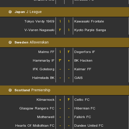
Japan
J League
Tokyo Verdy 1969
۱
۱
Kawasaki Frontale
V-Varen Nagasaki
۲
۱
Kyoto Purple Sanga
Sweden
Allsvenskan
Malmo FF
۱
۲
Degerfors IF
Hammarby IF
۳
۰
BK Hacken
IFK Goteborg
-
-
Kalmar FF
Halmstads BK
-
-
GAIS
Scotland
Premiership
Kilmarnock
۰
۴
Celtic FC
Glasgow Rangers FC
-
-
Hibernian FC
Motherwell
-
-
Falkirk FC
Hearts Of Midlothian FC
-
-
Dundee United FC