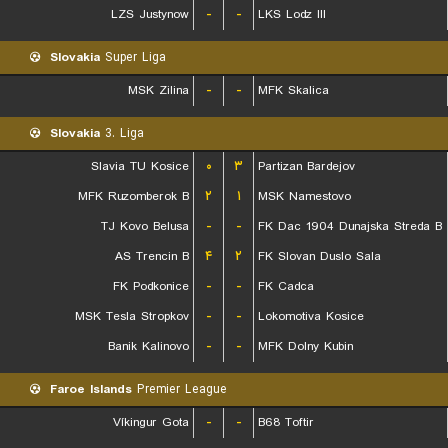
LZS Justynow
-
-
LKS Lodz III
Slovakia
Super Liga
MSK Zilina
-
-
MFK Skalica
Slovakia
3. Liga
Slavia TU Kosice
۰
۳
Partizan Bardejov
MFK Ruzomberok B
۲
۱
MSK Namestovo
TJ Kovo Belusa
-
-
FK Dac 1904 Dunajska Streda B
AS Trencin B
۴
۲
FK Slovan Duslo Sala
FK Podkonice
-
-
FK Cadca
MSK Tesla Stropkov
-
-
Lokomotiva Kosice
Banik Kalinovo
-
-
MFK Dolny Kubin
Faroe Islands
Premier League
Víkingur Gota
-
-
B68 Toftir