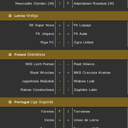
Newcastle Olympic (W)
۱
۲
Adamstown Rosebud (W)
Latvia
Virsliga
SK Super Nova
۰
۰
FK Liepaja
FK Jelgava
۰
۰
FK Auda
Riga FC
-
-
Ogre United
Poland
Ekstraklasa
KKS Lech Poznan
-
-
Piast Gliwice
Slask Wroclaw
۰
۰
MKS Cracovia Krakow
Jagiellonia Białystok
-
-
Widzew Lodz
Rakow Czestochowa
-
-
Zaglebie Lubin
Portugal
Liga Segunda
Farense
۲
۱
Torreense
Vizela
۰
۰
Uniao de Leiria