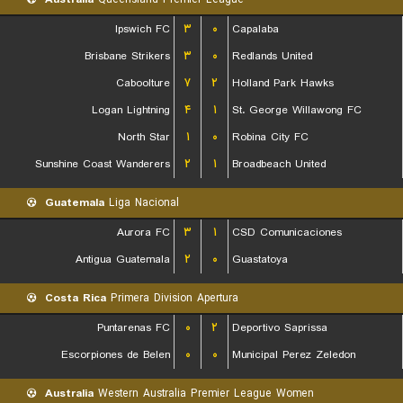
Ipswich FC
۳
۰
Capalaba
Brisbane Strikers
۳
۰
Redlands United
Caboolture
۷
۲
Holland Park Hawks
Logan Lightning
۴
۱
St. George Willawong FC
North Star
۱
۰
Robina City FC
Sunshine Coast Wanderers
۲
۱
Broadbeach United
Guatemala
Liga Nacional
Aurora FC
۳
۱
CSD Comunicaciones
Antigua Guatemala
۲
۰
Guastatoya
Costa Rica
Primera Division Apertura
Puntarenas FC
۰
۲
Deportivo Saprissa
Escorpiones de Belen
۰
۰
Municipal Perez Zeledon
Australia
Western Australia Premier League Women