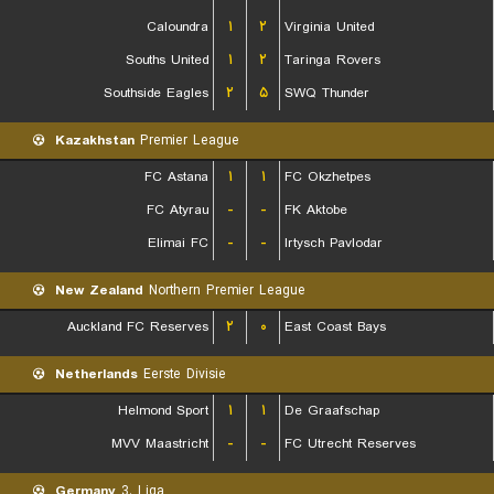
Caloundra
۱
۲
Virginia United
Souths United
۱
۲
Taringa Rovers
Southside Eagles
۲
۵
SWQ Thunder
Kazakhstan
Premier League
FC Astana
۱
۱
FC Okzhetpes
FC Atyrau
-
-
FK Aktobe
Elimai FC
-
-
Irtysch Pavlodar
New Zealand
Northern Premier League
Auckland FC Reserves
۲
۰
East Coast Bays
Netherlands
Eerste Divisie
Helmond Sport
۱
۱
De Graafschap
MVV Maastricht
-
-
FC Utrecht Reserves
Germany
3. Liga