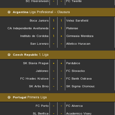
SC Heerenveen
-
-
FC Twente
Argentina
Liga Profesional - Clausura
Boca Juniors
۱
۱
Velez Sarsfield
CA Independiente Avellaneda
۰
۱
Platense
Instituto de Cordoba
۱
۰
Gimnasia Mendoza
San Lorenzo
-
-
Atletico Huracan
Czech Republic
1. Liga
SK Slavia Prague
۰
۰
Pardubice
Jablonec
-
-
FC Slovacko
FC Hradec Kralove
-
-
FC Banik Ostrava
SK Artis Brno
-
-
SK Sigma Olomouc
Portugal
Primeira Liga
FC Porto
-
-
FC Alverca
SL Benfica
-
-
Academico Viseu