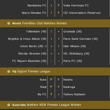
Bambanes FC
۱
۲
Vista Hermosa FC
Mario Mendez FC
۱
۲
CD Universitario Reserves
World
Friendlies Club Matches Women
Tottenham (W)
۱
۰
Granada (W)
Brighton & Hove Albion (W)
۱
۱
Paris Saint Germain (W)
1. Union Berlin (W)
۰
۱
Inter Milano (W)
Werder Bremen (W)
۰
۰
VfL Wolfsburg (W)
FC Bayern Munchen (W)
-
-
Paris FC (W)
Fiji
Digicel Premier League
Suva
۳
۲
Nasinu
Nadi
۳
۲
Nadroga
Ba FC
۶
۰
Tailevu Naitasiri
Australia
Northern NSW Premier League Women