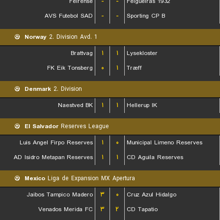
Feirense
-
-
Felgueiras 1932
AVS Futebol SAD
-
-
Sporting CP B
Norway
2. Division Avd. 1
Brattvag
۱
۱
Lysekloster
FK Eik Tonsberg
۰
۱
Træff
Denmark
2. Division
Naestved BK
۱
۱
Hellerup IK
El Salvador
Reserves League
Luis Angel Firpo Reserves
۱
۰
Municipal Limeno Reserves
AD Isidro Metapan Reserves
۱
۱
CD Aguila Reserves
Mexico
Liga de Expansion MX Apertura
Jaibos Tampico Madero
۳
۰
Cruz Azul Hidalgo
Venados Merida FC
۳
۲
CD Tapatio