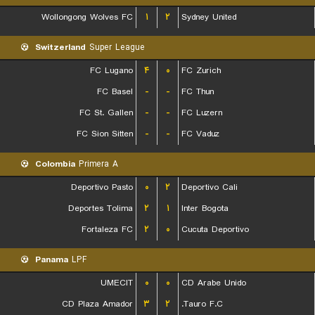
Wollongong Wolves FC
۱
۲
Sydney United
Switzerland
Super League
FC Lugano
۴
۰
FC Zurich
FC Basel
-
-
FC Thun
FC St. Gallen
-
-
FC Luzern
FC Sion Sitten
-
-
FC Vaduz
Colombia
Primera A
Deportivo Pasto
۰
۲
Deportivo Cali
Deportes Tolima
۲
۱
Inter Bogota
Fortaleza FC
۲
۰
Cucuta Deportivo
Panama
LPF
UMECIT
۰
۰
CD Arabe Unido
CD Plaza Amador
۳
۲
Tauro F.C.