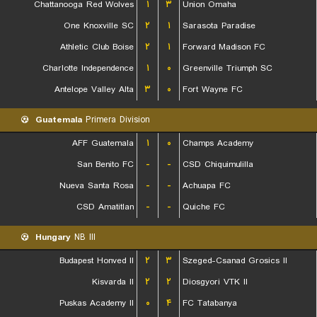
Chattanooga Red Wolves
۱
۳
Union Omaha
One Knoxville SC
۲
۱
Sarasota Paradise
Athletic Club Boise
۲
۱
Forward Madison FC
Charlotte Independence
۱
۰
Greenville Triumph SC
Antelope Valley Alta
۳
۰
Fort Wayne FC
Guatemala
Primera Division
AFF Guatemala
۱
۰
Champs Academy
San Benito FC
-
-
CSD Chiquimulilla
Nueva Santa Rosa
-
-
Achuapa FC
CSD Amatitlan
-
-
Quiche FC
Hungary
NB III
Budapest Honved II
۲
۳
Szeged-Csanad Grosics II
Kisvarda II
۲
۲
Diosgyori VTK II
Puskas Academy II
۰
۴
FC Tatabanya