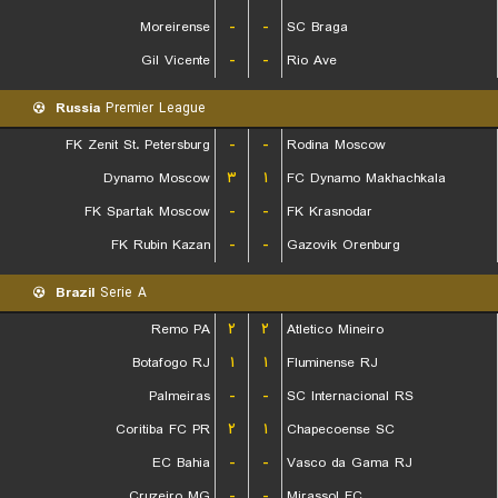
Moreirense
-
-
SC Braga
Gil Vicente
-
-
Rio Ave
Russia
Premier League
FK Zenit St. Petersburg
-
-
Rodina Moscow
Dynamo Moscow
۳
۱
FC Dynamo Makhachkala
FK Spartak Moscow
-
-
FK Krasnodar
FK Rubin Kazan
-
-
Gazovik Orenburg
Brazil
Serie A
Remo PA
۲
۲
Atletico Mineiro
Botafogo RJ
۱
۱
Fluminense RJ
Palmeiras
-
-
SC Internacional RS
Coritiba FC PR
۲
۱
Chapecoense SC
EC Bahia
-
-
Vasco da Gama RJ
Cruzeiro MG
-
-
Mirassol FC