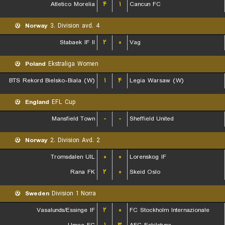
Atletico Morelia
۴
۱
Cancun FC
Norway
3. Division avd. 4
Stabaek IF II
۲
۰
Vag
Poland
Ekstraliga Women
BTS Rekord Bielsko-Biala (W)
۱
۴
Legia Warsaw (W)
England
EFL Cup
Mansfield Town
-
-
Sheffield United
Norway
2. Division Avd. 2
Tromsdalen UIL
۰
۰
Lorenskog IF
Rana FK
۲
۰
Skeid Oslo
Sweden
Division 1 Norra
Vasalunds/Essinge IF
۲
۰
FC Stockholm Internazionale