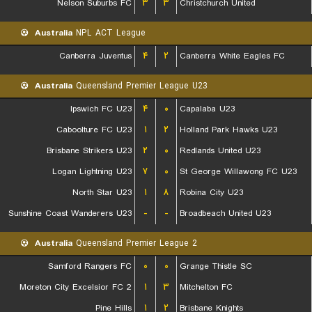
Nelson Suburbs FC
۳
۳
Christchurch United
Australia
NPL ACT League
Canberra Juventus
۴
۲
Canberra White Eagles FC
Australia
Queensland Premier League U23
Ipswich FC U23
۴
۰
Capalaba U23
Caboolture FC U23
۱
۲
Holland Park Hawks U23
Brisbane Strikers U23
۲
۰
Redlands United U23
Logan Lightning U23
۷
۰
St George Willawong FC U23
North Star U23
۱
۸
Robina City U23
Sunshine Coast Wanderers U23
-
-
Broadbeach United U23
Australia
Queensland Premier League 2
Samford Rangers FC
۰
۰
Grange Thistle SC
Moreton City Excelsior FC 2
۱
۳
Mitchelton FC
Pine Hills
۱
۲
Brisbane Knights