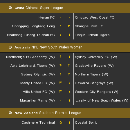
China
Chinese Super League
Henan FC
۰
۰
Qingdao West Coast FC
Chongqing Tongliang Long
۲
۳
Shanghai Port FC
Shandong Luneng Taishan FC
۰
۱
Tianjin Jinmen Tigers
Australia
NPL New South Wales Women
Bulls Northbridge FC Academy (W)
۱
۱
Sydney University FC (W)
Apia Leichhardt Tigers (W)
۴
۲
Gladesville Ravens (W)
Sydney Olympic (W)
۱
۲
Northern Tigers (W)
Manly United FC (W)
۳
۰
Illawarra Stingrays (W)
Hills United FC (W)
۳
۰
Western City Rangers (W)
Macarthur Rams (W)
۰
۱
University of New South Wales (W)
New Zealand
Southern Premier League
Cashmere Technical
۵
۱
Coastal Spirit