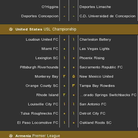
O'Higgins
-
-
Deportes Limache
Deportes Concepcion
-
-
C.D. Universidad de Concepcion
United States
USL Championship
Loudoun United FC
۰
۱
Charleston Battery
Miami FC
۰
۱
Las Vegas Lights
Lexington SC
۱
۰
Phoenix Rising
Pittsburgh Riverhounds
۰
۰
Sacramento Republic FC
Monterey Bay
۲
۵
New Mexico United
Orange County SC
۰
۳
Tampa Bay Rowdies
Rhode Island
۲
۰
Colorado Springs Switchbacks FC
Louisville City FC
۱
۱
San Antonio FC
Tulsa Roughnecks FC
۰
۱
Detroit City FC
El Paso Locomotive FC
۱
۰
Oakland Roots SC
Armenia
Premier League