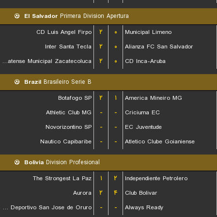
El Salvador
Primera Division Apertura
CD Luis Angel Firpo
۲
۰
Municipal Limeno
Inter Santa Tecla
۲
۰
Alianza FC San Salvador
CD Platense Municipal Zacatecoluca
۲
۰
CD Inca-Aruba
Brazil
Brasileiro Serie B
Botafogo SP
۲
۱
America Mineiro MG
Athletic Club MG
-
-
Criciuma EC
Novorizontino SP
-
-
EC Juventude
Nautico Capibaribe
-
-
Atletico Clube Goianiense
Bolivia
Division Profesional
The Strongest La Paz
۱
۲
Independiente Petrolero
Aurora
۲
۴
Club Bolivar
GV Club Deportivo San Jose de Oruro
-
-
Always Ready