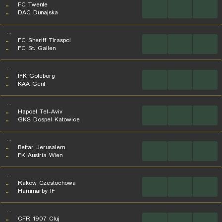
..
FC Twente
...
...
...
..
DAC Dunajska
...
..
FC Sheriff Tiraspol
...
...
...
..
FC St. Gallen
...
..
IFK Goteborg
...
...
...
..
KAA Gent
...
..
Hapoel Tel-Aviv
...
...
...
..
GKS Dospel Katowice
...
..
Beitar Jerusalem
...
...
...
..
FK Austria Wien
...
..
Rakow Czestochowa
...
...
...
..
Hammarby IF
...
..
CFR 1907 Cluj