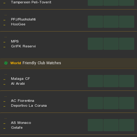
..
Tampereen Peli-Toverit
...
..
PPJ/Ruoholahti
...
...
...
..
HooGee
...
..
MPS
...
...
...
..
GrIFK Reservi
World
Friendly Club Matches
...
..
Malaga CF
...
...
...
..
Al Arabi
...
..
AC Fiorentina
...
...
...
..
Deportivo La Coruna
...
..
AS Monaco
...
...
...
..
Getafe