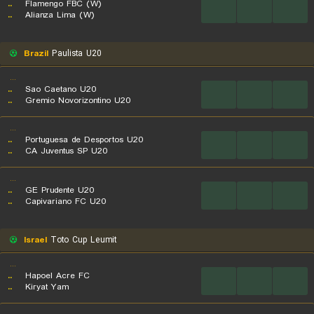
..
Flamengo FBC (W)
...
...
...
..
Alianza Lima (W)
Brazil
Paulista U20
...
..
Sao Caetano U20
...
...
...
..
Gremio Novorizontino U20
...
..
Portuguesa de Desportos U20
...
...
...
..
CA Juventus SP U20
...
..
GE Prudente U20
...
...
...
..
Capivariano FC U20
Israel
Toto Cup Leumit
...
..
Hapoel Acre FC
...
...
...
..
Kiryat Yam