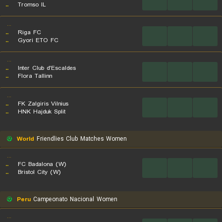
...
...
...
..
Tromso IL
...
..
Riga FC
...
...
...
..
Gyori ETO FC
...
..
Inter Club d'Escaldes
...
...
...
..
Flora Tallinn
...
..
FK Zalgiris Vilnius
...
...
...
..
HNK Hajduk Split
World
Friendlies Club Matches Women
...
..
FC Badalona (W)
...
...
...
..
Bristol City (W)
Peru
Campeonato Nacional Women
...