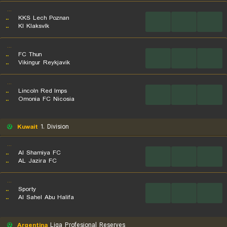
...
..
KKS Lech Poznan
...
...
...
..
KI Klaksvík
...
..
FC Thun
...
...
...
..
Vikingur Reykjavik
...
..
Lincoln Red Imps
...
...
...
..
Omonia FC Nicosia
Kuwait
1. Division
...
..
Al Shamiya FC
...
...
...
..
AL Jazira FC
...
..
Sporty
...
...
...
..
Al Sahel Abu Halifa
Argentina
Liga Profesional Reserves