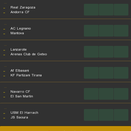
...
..
Real Zaragoza
...
...
...
..
Andorra CF
...
..
AC Legnano
...
...
...
..
Mantova
...
..
Lanzarote
...
...
...
..
Arenas Club de Getxo
...
..
Af Elbasani
...
...
...
..
KF Partizani Tirana
...
..
Navarro CF
...
...
...
..
El San Martin
...
..
USM El Harrach
...
...
...
..
JS Saoura