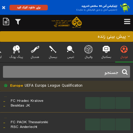
اپلیکیشن آس 90 مختص اندروید
برای دانلود کلیک کنید
(دسترسی آسان و بدون فیلترشکن به سایت)
پیش بینی زنده
فوتبال
بسکتبال
والیبال
تنیس
بیسبال
هندبال
پینگ پونگ
کر
Europe
UEFA Europa League Qualification
...
..
FC Hradec Kralove
...
...
...
..
Besiktas JK
...
..
FC PAOK Thessaloniki
...
...
...
..
RSC Anderlecht