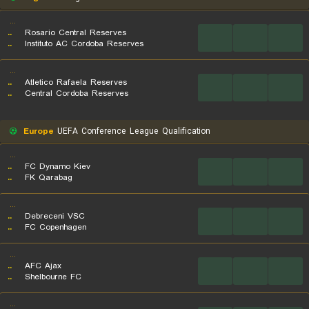
...
..
Rosario Central Reserves
...
...
...
..
Instituto AC Cordoba Reserves
...
..
Atletico Rafaela Reserves
...
...
...
..
Central Cordoba Reserves
Europe
UEFA Conference League Qualification
...
..
FC Dynamo Kiev
...
...
...
..
FK Qarabag
...
..
Debreceni VSC
...
...
...
..
FC Copenhagen
...
..
AFC Ajax
...
...
...
..
Shelbourne FC
...