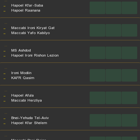
...
..
Hapoel Kfar-Saba
...
...
...
..
Hapoel Raanana
...
..
Maccabi Ironi Kiryat Gat
...
...
...
..
Maccabi Yafo Kabilyo
...
..
MS Ashdod
...
...
...
..
Hapoel Ironi Rishon Lezion
...
..
Ironi Modiin
...
...
...
..
KAFR Qasim
...
..
Hapoel Afula
...
...
...
..
Maccabi Herzliya
...
..
Bnei-Yehuda Tel-Aviv
...
...
...
..
Hapoel Kfar Shelem
...