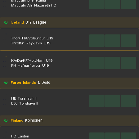
..
Maccabi Bnei Raina
...
...
...
..
Maccabi Ahi Nazareth FC
Iceland
U19 League
...
..
Thor/THK/Volsungur U19
...
...
...
..
Throttur Reykjavik U19
...
..
KA/Da/KF/Hott/Ham U19
...
...
...
..
FH Hafnarfjordur U19
Faroe Islands
1. Deild
...
..
HB Torshavn II
...
...
...
..
B36 Torshavn II
Finland
Kolmonen
...
..
FC Lasten
...
...
...